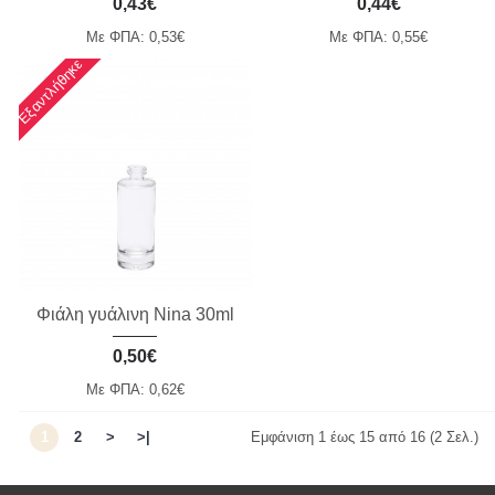
0,43€
0,44€
Με ΦΠΑ: 0,53€
Με ΦΠΑ: 0,55€
Εξαντλήθηκε
Φιάλη γυάλινη Nina 30ml
0,50€
Με ΦΠΑ: 0,62€
1
2
>
>|
Εμφάνιση 1 έως 15 από 16 (2 Σελ.)