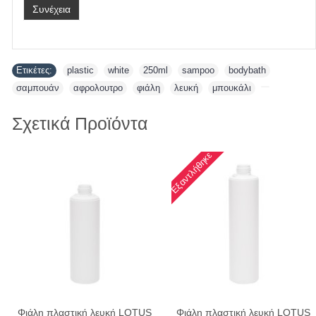
Συνέχεια
Ετικέτες:
plastic
,
white
,
250ml
,
sampoo
,
bodybath
,
σαμπουάν
,
αφρολουτρο
,
φιάλη
,
λευκή
,
μπουκάλι
,
Σχετικά Προϊόντα
Εξαντλήθηκε
Φιάλη πλαστική λευκή LOTUS
Φιάλη πλαστική λευκή LOTUS