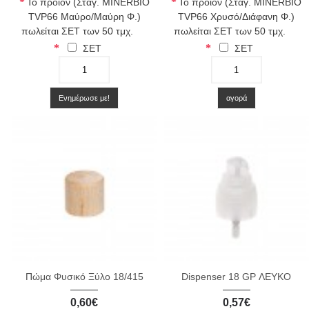
Το προϊόν (Σταγ. MINERBIO
Το προϊόν (Σταγ. MINERBIO
TVP66 Μαύρο/Μαύρη Φ.)
TVP66 Χρυσό/Διάφανη Φ.)
πωλείται ΣΕΤ των 50 τμχ.
πωλείται ΣΕΤ των 50 τμχ.
ΣΕΤ
ΣΕΤ
-
+
-
+
Ενημέρωσε με!
αγορά
Πώμα Φυσικό Ξύλο 18/415
Dispenser 18 GP ΛΕΥΚΟ
0,60€
0,57€