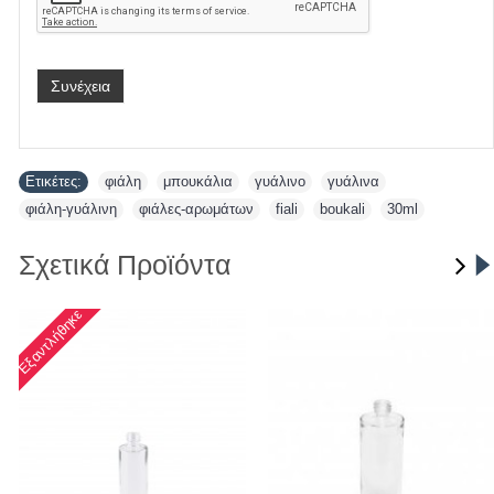
Συνέχεια
Ετικέτες:
φιάλη
,
μπουκάλια
,
γυάλινο
,
γυάλινα
,
φιάλη-γυάλινη
,
φιάλες-αρωμάτων
,
fiali
,
boukali
,
30ml
Σχετικά Προϊόντα
Εξαντλήθηκε