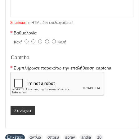
Σημείωση:
η HTML δεν επεξεργάζεται!
Βαθμολογία
Κακή
Καλή
Captcha
Συμπλήρωσε παρακάτω την επαλήθευση captcha
Συνέχεια
Ετικέτες:
αντλια
,
σπρευ
,
spray
,
antlia
,
18