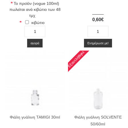
Το προϊόν (vogue 100ml)
πωλείται ανά κιβώτιο των 48
τμχ
0,60€
κιβώτιο
-
+
-
+
αγορά
Ενημέρωσε με!
Εξαντλήθηκε
Φιάλη γυάλινη TAMIGI 30ml
Φιάλη γυάλινη SOLVENTE
50/60ml