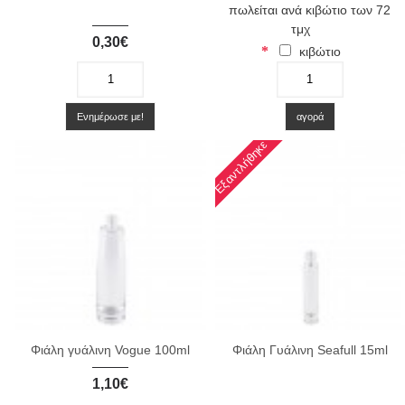
πωλείται ανά κιβώτιο των 72
τμχ
0,30€
κιβώτιο
-
+
-
+
Ενημέρωσε με!
αγορά
Εξαντλήθηκε
Φιάλη γυάλινη Vogue 100ml
Φιάλη Γυάλινη Seafull 15ml
1,10€