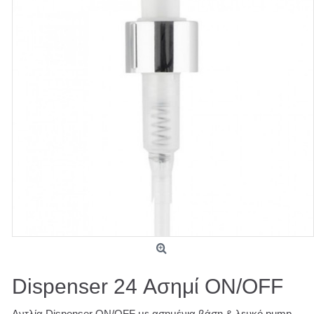
Dispenser 24 Ασημί ON/OFF
Αντλία Dispenser ON/OFF με ασημένια βάση & λευκό pump,