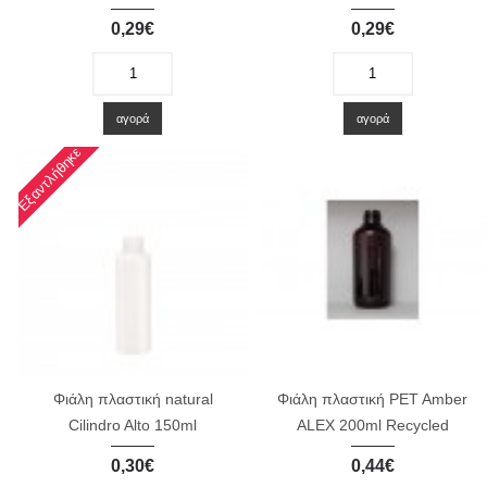
0,29€
0,29€
-
+
-
+
αγορά
αγορά
Εξαντλήθηκε
Φιάλη πλαστική natural
Φιάλη πλαστική PET Amber
Cilindro Alto 150ml
ALEX 200ml Recycled
0,30€
0,44€